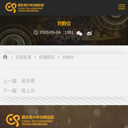
刘韵仪
2020-09-04 1381
|
乐团名录
>
往期团员
>
刘韵仪
上一篇：吴沐寒
下一篇：周上元