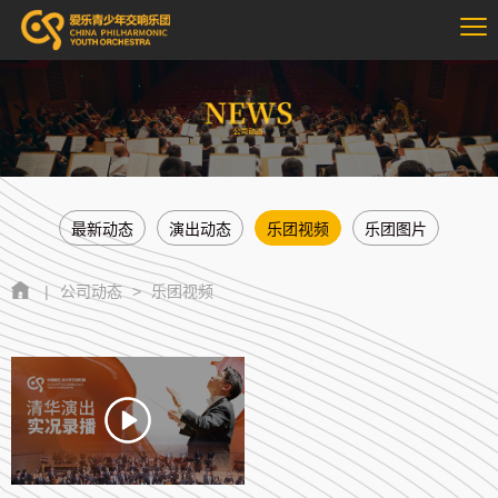
最新动态
演出动态
乐团视频
乐团图片
|
公司动态
>
乐团视频