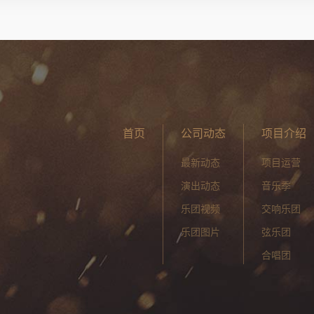
首页
公司动态
项目介绍
最新动态
项目运营
演出动态
音乐季
乐团视频
交响乐团
乐团图片
弦乐团
合唱团