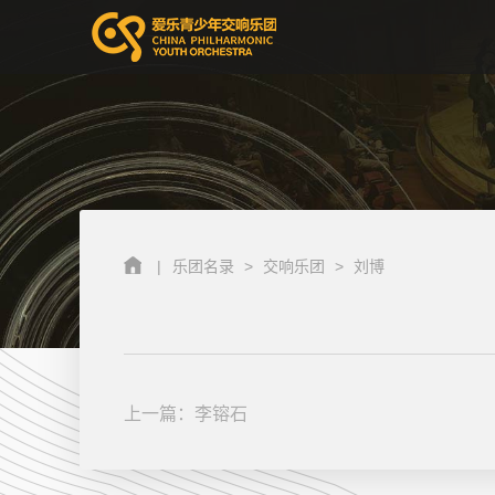
|
乐团名录
>
交响乐团
>
刘博
上一篇：李镕石