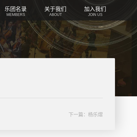
乐团名录
关于我们
加入我们
MEMBERS
ABOUT
JOIN US
下一篇：杨乐熠